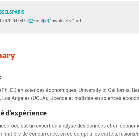
SSELS
PARIS
(0) 470 64 04 92
Email
Download vCard
ary
s
(Ph. D.) en sciences économiques, University of California, Be
a, Los Angeles (UCLA); Licence et maîtrise en sciences économ
é d’expérience
denrode est un expert en analyse des données et en économét
en matière de concurrence, en ce compris les cartels, fusions/a