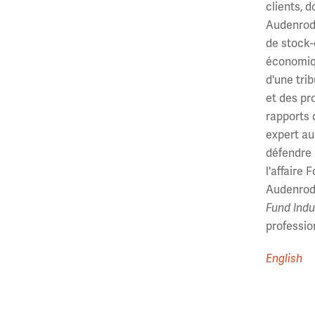
clients, 
Audenrode
de stock-
économiqu
d'une tri
et des pr
rapports 
expert au
défendre 
l'affaire
Audenrode
Fund Indu
professio
English