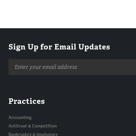
Sign Up for Email Updates
Email
address
Practices
Accounting
Antitrust & Competition
Bankruptcy & Insolvency