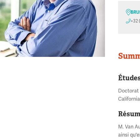
BRU
+32 
Summ
Étude
Doctorat 
Californi
Résum
M. Van Au
ainsi qu'