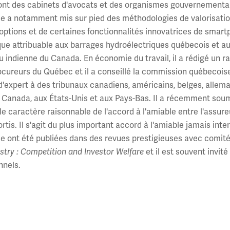
dont des cabinets d'avocats et des organismes gouvernementau
 a notamment mis sur pied des méthodologies de valorisation d
options et de certaines fonctionnalités innovatrices de smartp
e attribuable aux barrages hydroélectriques québecois et aux
bu indienne du Canada. En économie du travail, il a rédigé un r
ocureurs du Québec et il a conseillé la commission québecoise
d'expert à des tribunaux canadiens, américains, belges, allem
 Canada, aux États-Unis et aux Pays-Bas. Il a récemment sou
le caractère raisonnable de l'accord à l'amiable entre l'assur
 Fortis. Il s'agit du plus important accord à l'amiable jamais i
 ont été publiées dans des revues prestigieuses avec comité de
stry : Competition and Investor Welfare
et il est souvent invit
nnels.